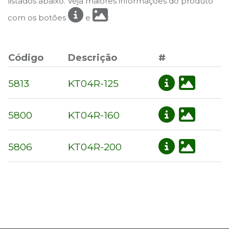
listados abaixo. Veja maiores informações do produto
com os botões
e
:
Código
Descrição
#
5813
KT04R-125
5800
KT04R-160
5806
KT04R-200